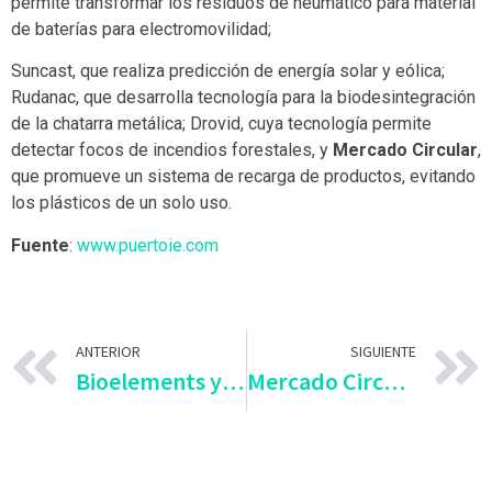
permite transformar los residuos de neumático para material
de baterías para electromovilidad;
Suncast, que realiza predicción de energía solar y eólica;
Rudanac, que desarrolla tecnología para la biodesintegración
de la chatarra metálica; Drovid, cuya tecnología permite
detectar focos de incendios forestales, y
Mercado Circular
,
que promueve un sistema de recarga de productos, evitando
los plásticos de un solo uso.
Fuente
:
www.puertoie.com
ANTERIOR
SIGUIENTE
Bioelements y Mercado Circular participarán en el COP28
Mercado Circular: “No hay tiempo, debemos forzar el conocimiento, normativas y generar cambios ahora”